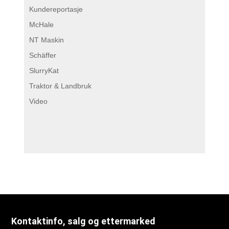
Kundereportasje
McHale
NT Maskin
Schäffer
SlurryKat
Traktor & Landbruk
Video
Kontaktinfo, salg og ettermarked