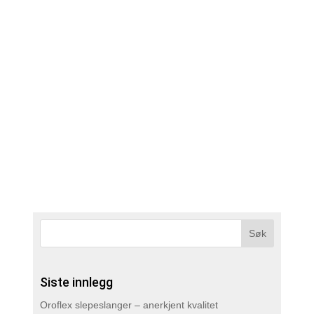
Produkter > SlurryKat >
StripespredereStripespredere SlurryKat DUO
spredebommer kan monteres på traktor for bruk
med slepeslange, og/eller på gjødselvogn. Derfor
navnet DUO. DUO har i tillegg integrert feste for
BakPak slangetrommel. SlurryKat Farmline...
Siste innlegg
Oroflex slepeslanger – anerkjent kvalitet