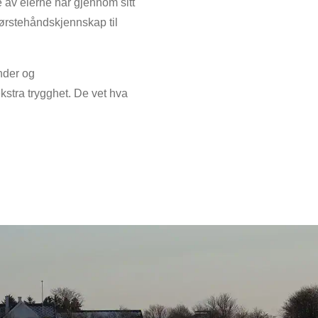
e av eierne har gjennom sitt
ørstehåndskjennskap til
nder og
stra trygghet. De vet hva