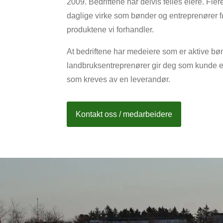
2009. Bedriftene har delvis felles eiere. Fler
daglige virke som bønder og entreprenører f
produktene vi forhandler.
At bedriftene har medeiere som er aktive bø
landbruksentreprenører gir deg som kunde ek
som kreves av en leverandør.
Kontakt oss / medarbeidere