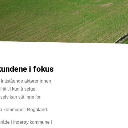
kundene i fokus
rittstående aktører innen
itt til kun å selge
selv kan stå inne for.
Sola kommune i Rogaland.
mråde i Inderøy kommune i