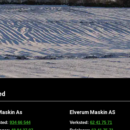
ed
Maskin As
Elverum Maskin AS
sted:
934 66 544
Verksted:
62 41 75 71