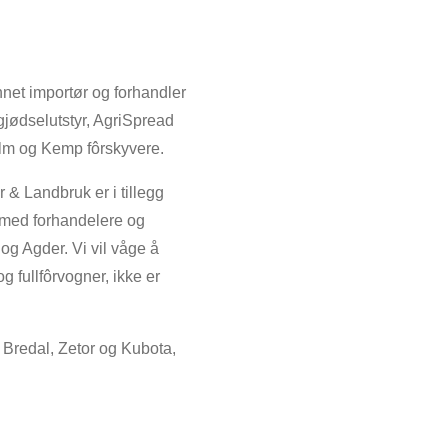
net importør og forhandler
gjødselutstyr, AgriSpread
film og Kemp fôrskyvere.
 & Landbruk er i tillegg
 med forhandelere og
g Agder. Vi vil våge å
g fullfôrvogner, ikke er
, Bredal, Zetor og Kubota,