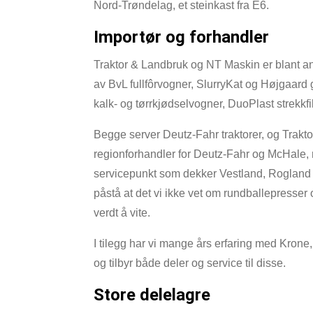
Nord-Trøndelag, et steinkast fra E6.
Importør og forhandler
Traktor & Landbruk og NT Maskin er blant an
av BvL fullfôrvogner, SlurryKat og Højgaard 
kalk- og tørrkjødselvogner, DuoPlast strekk
Begge server Deutz-Fahr traktorer, og Traktor
regionforhandler for Deutz-Fahr og McHale,
servicepunkt som dekker Vestland, Rogland o
påstå at det vi ikke vet om rundballepresser o
verdt å vite.
I tilegg har vi mange års erfaring med Krone
og tilbyr både deler og service til disse.
Store delelagre