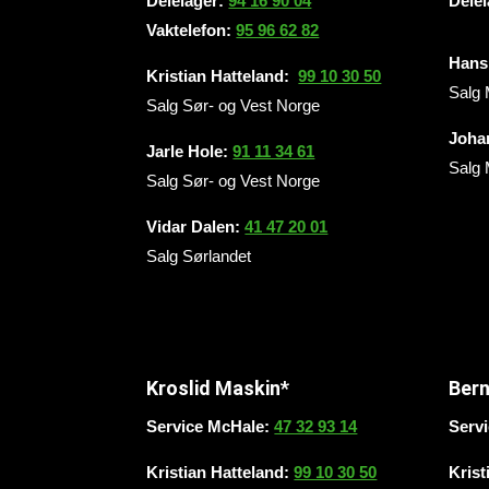
Delelager:
94 16 90 04
Dele
Vaktelefon:
95 96 62 82
Hans 
Kristian Hatteland:
99 10 30 50
Salg 
Salg Sør- og Vest Norge
Joha
Jarle Hole
:
91 11 34 61
Salg 
Salg Sør- og Vest Norge
Vidar Dalen
:
41 47 20 01
Salg Sørlandet
Kroslid Maskin*
Ber
Service McHale:
47 32 93 14
Serv
Kristian Hatteland:
99 10 30 50
Krist