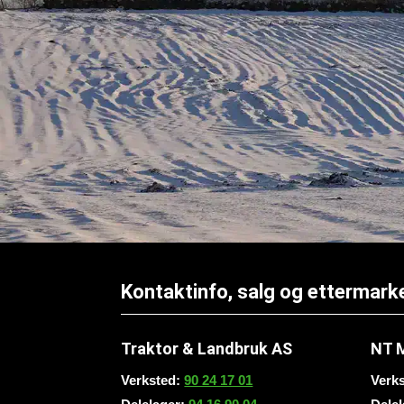
Kontaktinfo, salg og ettermark
Traktor & Landbruk AS
NT 
Verksted:
90 24 17 01
Verk