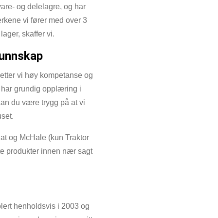
are- og delelagre, og har
rkene vi fører med over 3
ager, skaffer vi.
kunnskap
etter vi høy kompetanse og
 har grundig opplæring i
kan du være trygg på at vi
set.
yKat og McHale (kun Traktor
te produkter innen nær sagt
lert henholdsvis i 2003 og