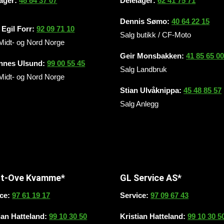
lager:
48 84 37 07
Delelager:
62 41 75 71
Dennis Sømo:
40 64 22 15
Egil Forr:
92 09 71 10
Salg butikk / CF-Moto
Midt- og Nord Norge
Geir Monsbakken:
41 85 65 0
nnes Ulsund:
99 00 55 45
Salg Landbruk
Midt- og Nord Norge
Stian Ulvåknippa:
45 48 85 57
Salg Anlegg
nt-Ove Kvamme*
GL Service AS*
ice:
97 61 19 17
Service:
97 09 67 43
ian Hatteland:
99 10 30 50
Kristian Hatteland:
99 10 30 5