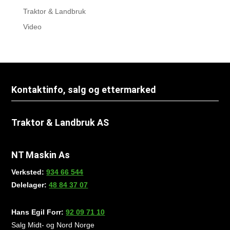
Traktor & Landbruk
Video
Kontaktinfo, salg og ettermarked
Traktor & Landbruk AS
NT Maskin As
Verksted:
934 66 544
Delelager:
48 84 37 07
Hans Egil Forr:
92 09 71 10
Salg Midt- og Nord Norge