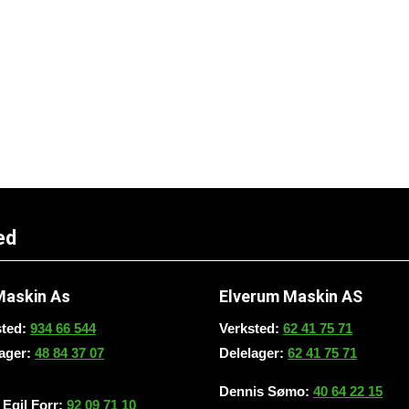
ed
Maskin As
Elverum Maskin AS
sted:
934 66 544
Verksted:
62 41 75 71
lager:
48 84 37 07
Delelager:
62 41 75 71
Dennis Sømo:
40 64 22 15
Egil Forr:
92 09 71 10