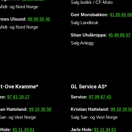
Salg butikk / CF-Moto
Midt- og Nord Norge
Geir Monsbakken:
41 85 65 0
nnes Ulsund:
99 00 55 45
Salg Landbruk
Midt- og Nord Norge
Stian Ulvåknippa:
45 48 85 57
Salg Anlegg
nt-Ove Kvamme*
GL Service AS*
ice:
97 61 19 17
Service:
97 09 67 43
ian Hatteland:
99 10 30 50
Kristian Hatteland:
99 10 30 5
Sør- og Vest Norge
Salg Sør- og Vest Norge
 Hole:
91 11 34 61
Jarle Hole:
91 11 34 61