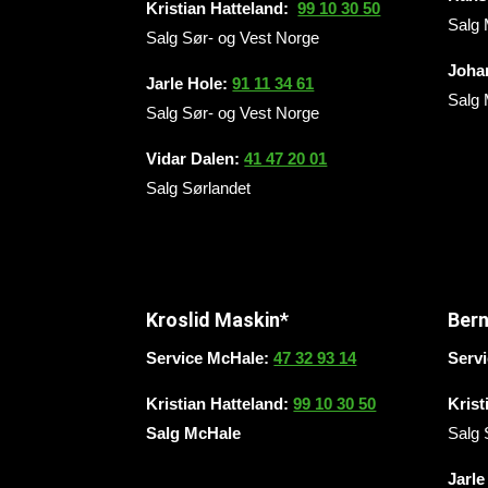
Kristian Hatteland:
99 10 30 50
Salg 
Salg Sør- og Vest Norge
Joha
Jarle Hole
:
91 11 34 61
Salg 
Salg Sør- og Vest Norge
Vidar Dalen
:
41 47 20 01
Salg Sørlandet
Kroslid Maskin*
Ber
Service McHale:
47 32 93 14
Serv
Kristian Hatteland:
99 10 30 50
Krist
Salg McHale
Salg 
Jarle