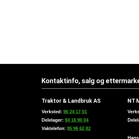
Kontaktinfo, salg og ettermark
Traktor & Landbruk AS
NT 
Verksted:
90 24 17 01
Verk
Delelager:
94 16 90 04
Dele
Vaktelefon:
95 96 62 82
Hans 