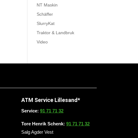
NT Maskin
Schäffer
SlurryKat
Traktor & Landbruk
Video
ATM Service Lillesand*
Service:
91 71 71 32
Tore Henrik Schenk:
91 71 71 32
Salg Agder Vest