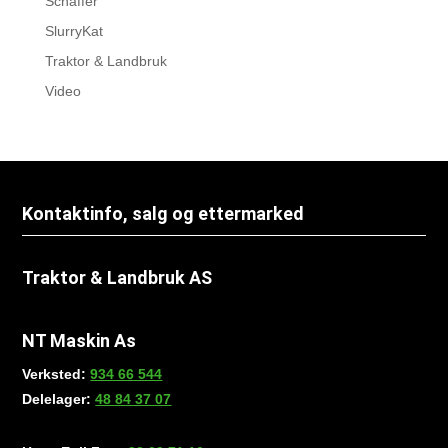
Schäffer
SlurryKat
Traktor & Landbruk
Video
Kontaktinfo, salg og ettermarked
Traktor & Landbruk AS
NT Maskin As
Verksted:
934 66 544
Delelager:
48 84 37 07