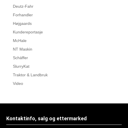
Deutz-Fahr
Forhandler
Højgaards
Kundereportasje
McHale
NT Maskin
Schäffer
SlurryKat
Traktor & Landbruk
Video
Kontaktinfo, salg og ettermarked