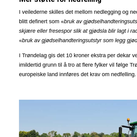
I veilederne skilles det mellom nedlegging og ned
blitt definert som «
bruk av gjødselhandteringsutst
skjære eller fresespor slik at gjødsla blir lagt i r
«
bruk av gjødselhandteringsutstyr som legg gjøds
I Trøndelag gis det 10 kroner ekstra per dekar ved
imildertid grunn til å tro at flere fylker vil følge
europeiske land innføres det krav om nedfelling.