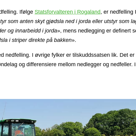
felling. Ifølge
Statsforvalteren i Rogaland
, er nedfelling
yr som anten skyt gjødsla ned i jorda eller utstyr som la
ader og innarbeidd i jorda
», mens nedlegging er definert 
la i striper direkte på bakken
».
 nedfelling. I øvrige fylker er tilskuddssatsen lik. Det er
 Trøndelag og differensiere mellom nedlegger og nedfeller. I