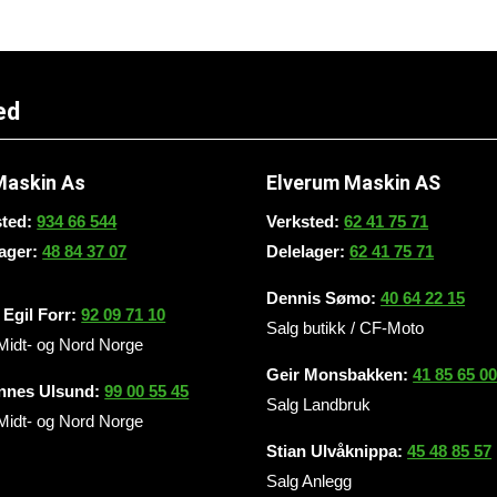
ed
Maskin As
Elverum Maskin AS
sted:
934 66 544
Verksted:
62 41 75 71
lager:
48 84 37 07
Delelager:
62 41 75 71
Dennis Sømo:
40 64 22 15
Egil Forr:
92 09 71 10
Salg butikk / CF-Moto
Midt- og Nord Norge
Geir Monsbakken:
41 85 65 0
nnes Ulsund:
99 00 55 45
Salg Landbruk
Midt- og Nord Norge
Stian Ulvåknippa:
45 48 85 57
Salg Anlegg