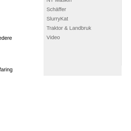
Schäffer
SlurryKat
Traktor & Landbruk
Video
redere
faring