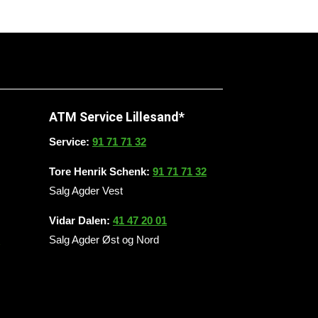
ATM Service Lillesand*
Service:
91 71 71 32
Tore Henrik Schenk:
91 71 71 32
Salg Agder Vest
Vidar Dalen:
41 47 20 01
0
Salg Agder Øst og Nord