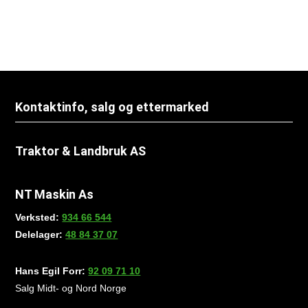
Kontaktinfo, salg og ettermarked
Traktor & Landbruk AS
NT Maskin As
Verksted:
934 66 544
Delelager:
48 84 37 07
Hans Egil Forr:
92 09 71 10
Salg Midt- og Nord Norge