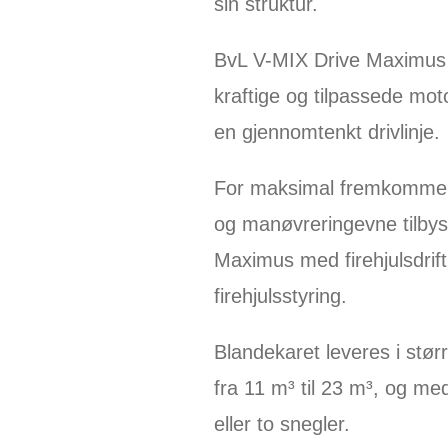
sin struktur.
BvL V-MIX Drive Maximus
kraftige og tilpassede mot
en gjennomtenkt drivlinje.
For maksimal fremkommel
og manøvreringevne tilbys
Maximus med firehjulsdrift
firehjulsstyring.
Blandekaret leveres
i stør
fra 11 m³ til 23 m³, og me
eller to snegler.