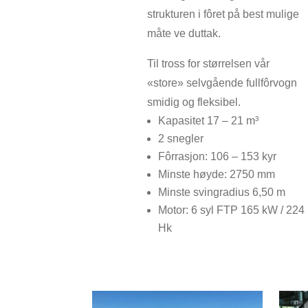
strukturen i fôret på best mulige
måte ve duttak.
Til tross for størrelsen vår
«store» selvgående fullfôrvogn
smidig og fleksibel.
K
apasitet 17 – 21 m³
2 snegler
Fôrrasjon: 106 – 153 kyr
Minste høyde: 2750 mm
Minste svingradius 6,50 m
Motor: 6 syl FTP
165 kW / 224
Hk