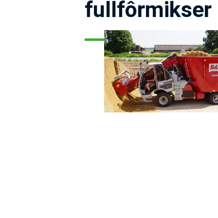
fullfôrmikser