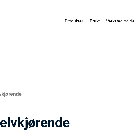
Produkter
Brukt
Verksted og de
lvkjørende
selvkjørende