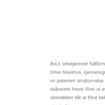
BvLs selvkjørende fullfôrm
Drive Maximus, kjenneteg
en patentert strukturvals
skånsomt freser fôret ut a
silostakken slik at fôret b