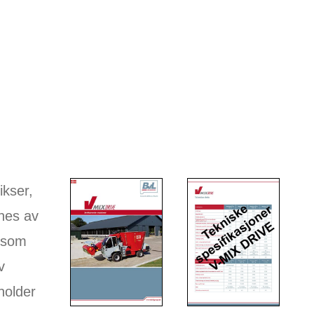
ikser,
nes av
e som
v
eholder