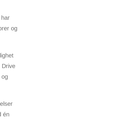
 har
orer og
ighet
 Drive
 og
relser
d én