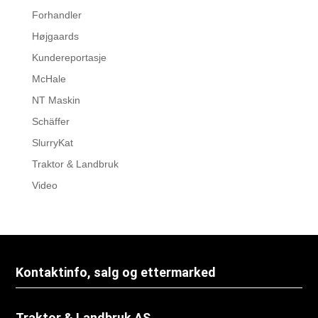
Forhandler
Højgaards
Kundereportasje
McHale
NT Maskin
Schäffer
SlurryKat
Traktor & Landbruk
Video
Kontaktinfo, salg og ettermarked
Traktor & Landbruk AS